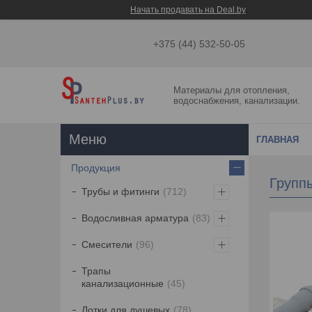
Начать продавать на Deal.by
+375 (44) 532-50-05
Материалы для отопления,
водоснабжения, канализации.
ГЛАВНАЯ
Продукция
Группы
Трубы и фитинги
712
Водосливная арматура
83
Смесители
96
Трапы
канализационные
45
Лотки для душевых
78