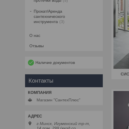
протечки воды
5
Прокат/Аренда
сантехнического
инструмента
3
О нас
Отзывы
Наличие документов
СИ
Контакты
Магазин "СантехПлюс"
г.Минск, Игуменский тр-т,
14,пом. 299 (вход со