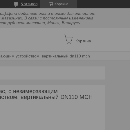
5 отзывов
Корзина
двора).Цена действительна только для интернет-
 магазинах. В связи с постоянным изменением
сотрудников магазина, Минск, Беларусь
Корзина
рающим устройством, вертикальный dn110 mch
рас, с незамерзающим
йством, вертикальный DN110 MCH