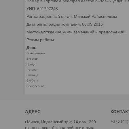
Номер в Торговом реестре/Реестре бытовых услуг: Н
УНП: 691797243
Регистрационный орган: Минский Райисполком
Дата регистрации компании: 08.09.2015
Местонахождение книги замечаний и предложений:
Режим работы:
День
Понедельник
Вторник
Среда
Четверг
Пятница
Суббота
Воскресенье
+375 (44)
г.Минск, Игуменский тр-т, 14,пом. 299
(вход со двора).Цена действительна