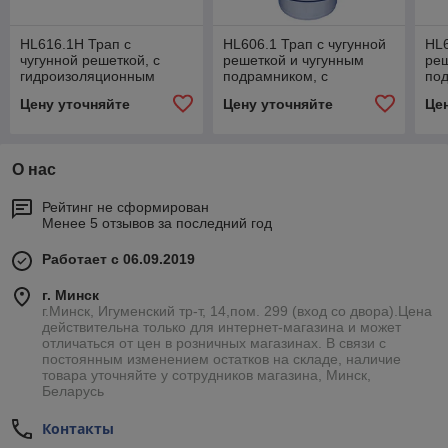
HL616.1H Трап с
HL606.1 Трап с чугунной
HL6
чугунной решеткой, с
решеткой и чугунным
реш
гидроизоляционным
подрамником, с
по
полимербитумным
вертикальным выпуском
ве
Цену уточняйте
Цену уточняйте
Це
полотном, вертикальная
DN 110/160
DN 
DN110/160
О нас
Рейтинг не сформирован
Менее 5 отзывов за последний год
Работает с 06.09.2019
г. Минск
г.Минск, Игуменский тр-т, 14,пом. 299 (вход со двора).Цена
действительна только для интернет-магазина и может
отличаться от цен в розничных магазинах. В связи с
постоянным изменением остатков на складе, наличие
товара уточняйте у сотрудников магазина, Минск,
Беларусь
Контакты