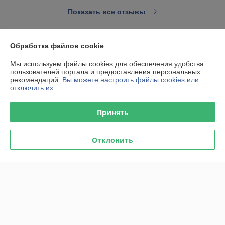
Показать все отзывы
Обработка файлов cookie
О нас
Мы используем файлы cookies для обеспечения удобства
Контакты
пользователей портала и предоставления персональных
рекомендаций.
Вы можете настроить файлы cookies или
отключить их.
Доставка и оплата
Принять
График работы
Отклонить
Полная версия сайта
Политика обработки cookies
Сайт создан на платформе Deal.by
Информация для покупателя