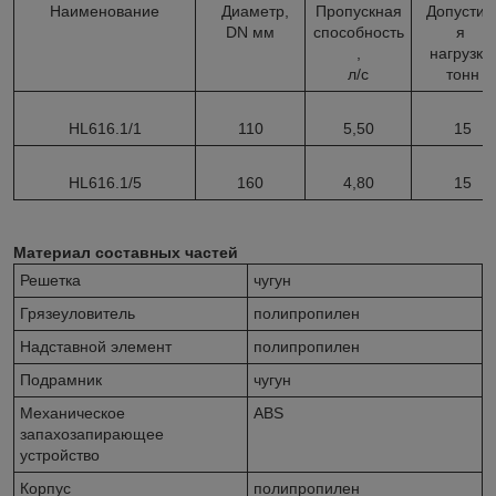
Наименование
Диаметр,
Пропускная
Допустим
DN мм
способность
я
,
нагрузка,
л/с
тонн
HL616.1/1
110
5,50
15
HL616.1/5
160
4,80
15
Материал составных частей
Решетка
чугун
Грязеуловитель
полипропилен
Надставной элемент
полипропилен
Подрамник
чугун
Механическое
ABS
запахозапирающее
устройство
Корпус
полипропилен