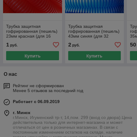
Трубка защитная
Трубка защитная
Тру
гофрированная (пешель)
гофрированная (пешель)
го
23мм красная (для 16
43мм синяя (для 32
35м
трубы), AV Engineering
трубы), AV Engineering
26 
1
2
50
руб.
руб.
(бу
Купить
Купить
О нас
Рейтинг не сформирован
Менее 5 отзывов за последний год
Работает с 06.09.2019
г. Минск
г.Минск, Игуменский тр-т, 14,пом. 299 (вход со двора).Цена
действительна только для интернет-магазина и может
отличаться от цен в розничных магазинах. В связи с
постоянным изменением остатков на складе, наличие