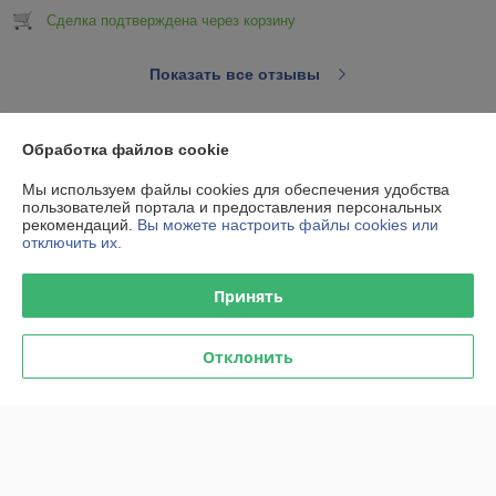
Сделка подтверждена через корзину
Показать все отзывы
Обработка файлов cookie
О нас
Мы используем файлы cookies для обеспечения удобства
Контакты
пользователей портала и предоставления персональных
рекомендаций.
Вы можете настроить файлы cookies или
отключить их.
Доставка и оплата
Принять
График работы
Отклонить
Полная версия сайта
Политика обработки cookies
Сайт создан на платформе Deal.by