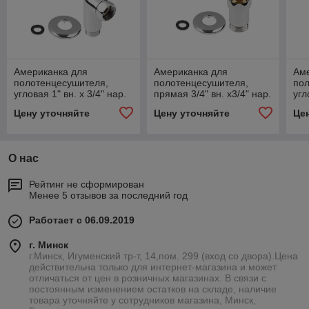
Американка для
Американка для
Ам
полотенцесушителя,
полотенцесушителя,
по
угловая 1" вн. х 3/4" нар.
прямая 3/4" вн. х3/4" нар.
угл
(2 шт. в уп.) AV
(2 шт. в уп.) AV
(2 
Цену уточняйте
Цену уточняйте
Це
Engineering , Китай
Engineering , Китай
Eng
О нас
Рейтинг не сформирован
Менее 5 отзывов за последний год
Работает с 06.09.2019
г. Минск
г.Минск, Игуменский тр-т, 14,пом. 299 (вход со двора).Цена
действительна только для интернет-магазина и может
отличаться от цен в розничных магазинах. В связи с
постоянным изменением остатков на складе, наличие
товара уточняйте у сотрудников магазина, Минск,