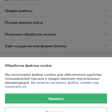
График работы
Полная версия сайта
Политика обработки cookies
Сайт создан на платформе Deal.by
Информация для покупателя
Обработка файлов cookie
Юридическое лицо:
ООО "Тивар Групп"
220099, Республика Беларусь, г. Минск, 2-й Трубный переулок, 1А, пом.
Мы используем файлы cookies для обеспечения удобства
1
пользователей портала и предоставления персональных
рекомендаций.
Вы можете настроить файлы cookies или
Регистрационный номер ЕГР: 691797243
отключить их.
УНП: 691797243
Принять
Регистрационный орган: Минский Райисполком
Дата регистрации компании: 08.09.2015