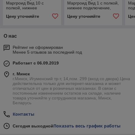
Маргроид Вид 10 с
Маргроид Вид 1 с полкой,
Мар
полкой, нижнее
нижнее подключение,
под
подключение, водяной
водяной 800*500
800
Цену уточняйте
Цену уточняйте
Це
1000*500
О нас
Рейтинг не сформирован
Менее 5 отзывов за последний год
Работает с 06.09.2019
г. Минск
г.Минск, Игуменский тр-т, 14,пом. 299 (вход со двора).Цена
действительна только для интернет-магазина и может
отличаться от цен в розничных магазинах. В связи с
постоянным изменением остатков на складе, наличие
товара уточняйте у сотрудников магазина, Минск,
Беларусь
Контакты
Показать весь график работы
Сегодня выходной