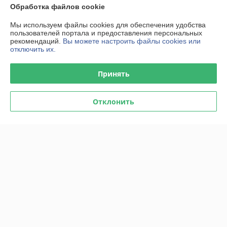
Обработка файлов cookie
О нас
Мы используем файлы cookies для обеспечения удобства
пользователей портала и предоставления персональных
Контакты
рекомендаций.
Вы можете настроить файлы cookies или
отключить их.
Доставка и оплата
Принять
График работы
Отклонить
Полная версия сайта
Политика обработки cookies
Сайт создан на платформе Deal.by
Информация для покупателя
Юридическое лицо:
ООО "Тивар Групп"
220099, Республика Беларусь, г. Минск, 2-й Трубный переулок, 1А, пом.
1