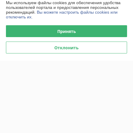
Мы используем файлы cookies для обеспечения удобства
Контакты
пользователей портала и предоставления персональных
рекомендаций.
Вы можете настроить файлы cookies или
отключить их.
Доставка и оплата
Принять
График работы
Отклонить
Полная версия сайта
Политика обработки cookies
Сайт создан на платформе Deal.by
Информация для покупателя
Юридическое лицо:
ООО "Тивар Групп"
220099, Республика Беларусь, г. Минск, 2-й Трубный переулок, 1А, пом.
1
Регистрационный номер ЕГР: 691797243
УНП: 691797243