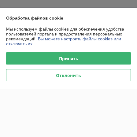
О нас
Обработка файлов cookie
Мы используем файлы cookies для обеспечения удобства
Контакты
пользователей портала и предоставления персональных
рекомендаций.
Вы можете настроить файлы cookies или
отключить их.
Доставка и оплата
Принять
График работы
Полная версия сайта
Отклонить
Политика обработки cookies
Сайт создан на платформе Deal.by
Информация для покупателя
Юридическое лицо:
ООО "Тивар Групп"
220099, Республика Беларусь, г. Минск, 2-й Трубный переулок, 1А, пом.