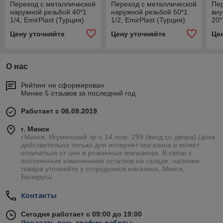
Переход с металлической
Переход с металлической
Пер
наружной резьбой 40*1
наружной резьбой 50*1
вну
1/4, EmirPlast (Турция)
1/2, EmirPlast (Турция)
20*
Цену уточняйте
Цену уточняйте
Це
О нас
Рейтинг не сформирован
Менее 5 отзывов за последний год
Работает с 06.09.2019
г. Минск
г.Минск, Игуменский тр-т, 14,пом. 299 (вход со двора).Цена
действительна только для интернет-магазина и может
отличаться от цен в розничных магазинах. В связи с
постоянным изменением остатков на складе, наличие
товара уточняйте у сотрудников магазина, Минск,
Беларусь
Контакты
Сегодня работает с 09:00 до 19:00
Показать весь график работы