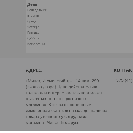
День
Понедельник
Вторник
Среда
Четверг
Пятница
Суббота
Воскресенье
+375 (44)
г.Минск, Игуменский тр-т, 14,пом. 299
(вход со двора).Цена действительна
только для интернет-магазина и может
отличаться от цен в розничных
магазинах. В связи с постоянным
изменением остатков на складе, наличие
товара уточняйте у сотрудников
магазина, Минск, Беларусь